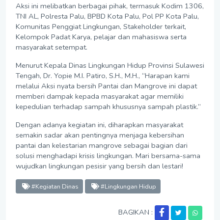
Aksi ini melibatkan berbagai pihak, termasuk Kodim 1306,
TNI AL, Polresta Palu, BPBD Kota Palu, Pol PP Kota Palu,
Komunitas Penggiat Lingkungan, Stakeholder terkait,
Kelompok Padat Karya, pelajar dan mahasiswa serta
masyarakat setempat.
Menurut Kepala Dinas Lingkungan Hidup Provinsi Sulawesi
Tengah, Dr. Yopie M.I. Patiro, S.H., M.H., “Harapan kami
melalui Aksi nyata bersih Pantai dan Mangrove ini dapat
memberi dampak kepada masyarakat agar memiliki
kepedulian terhadap sampah khususnya sampah plastik.”
Dengan adanya kegiatan ini, diharapkan masyarakat
semakin sadar akan pentingnya menjaga kebersihan
pantai dan kelestarian mangrove sebagai bagian dari
solusi menghadapi krisis lingkungan. Mari bersama-sama
wujudkan lingkungan pesisir yang bersih dan lestari!
#Kegiatan Dinas
#Lingkungan Hidup
BAGIKAN :